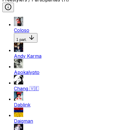
Coloso
1
part.
Andy Karma
Apokalypto
Chang
🇻🇪
Dablink
Daigman