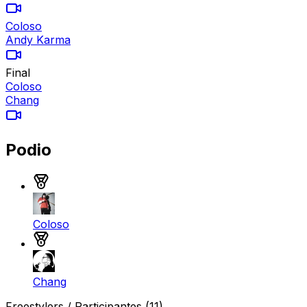
Coloso
Andy Karma
Final
Coloso
Chang
Podio
Medalla de oro
Coloso
Medalla de plata
Chang
Freestylers / Participantes
(11)