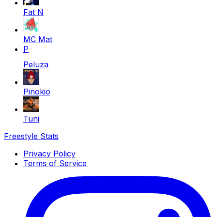
Fat N
MC Mat
P
Peluza
Pinokio
Tuni
Freestyle Stats
Privacy Policy
Terms of Service