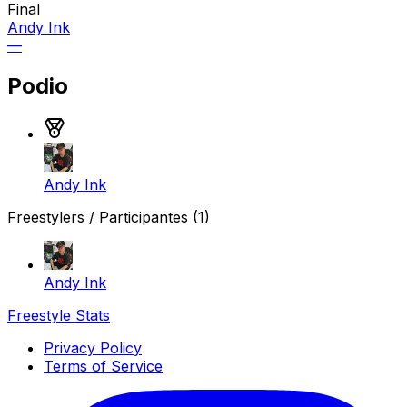
Final
Andy Ink
—
Podio
Medalla de oro
Andy Ink
Freestylers / Participantes
(1)
Andy Ink
Freestyle Stats
Privacy Policy
Terms of Service