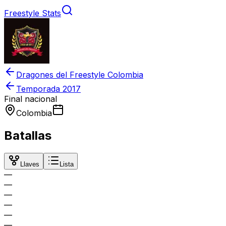
Freestyle Stats
Dragones del Freestyle Colombia
Temporada
2017
Final nacional
Colombia
Batallas
Llaves
Lista
—
—
—
—
—
—