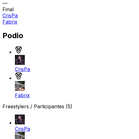
—
Final
CrisPa
Fabrix
Podio
Medalla de oro
CrisPa
Medalla de plata
Fabrix
Freestylers / Participantes
(5)
CrisPa