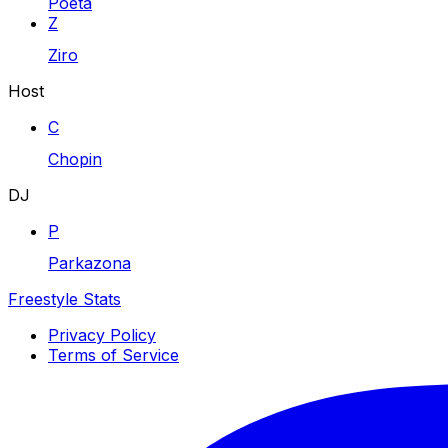
Poeta
Z
Ziro
Host
C
Chopin
DJ
P
Parkazona
Freestyle Stats
Privacy Policy
Terms of Service