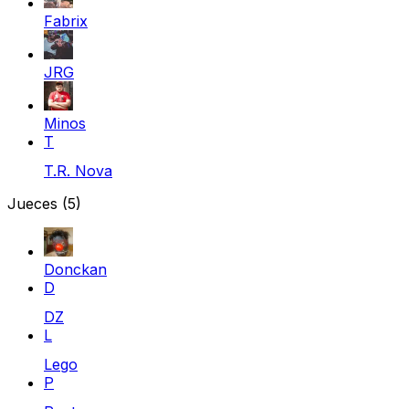
Fabrix
JRG
Minos
T
T.R. Nova
Jueces
(5)
Donckan
D
DZ
L
Lego
P