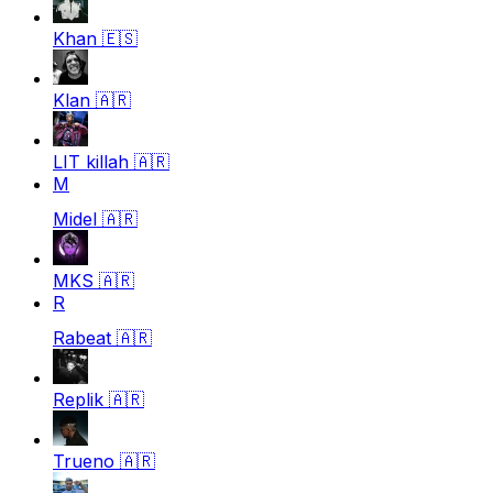
Khan
🇪🇸
Klan
🇦🇷
LIT killah
🇦🇷
M
Midel
🇦🇷
MKS
🇦🇷
R
Rabeat
🇦🇷
Replik
🇦🇷
Trueno
🇦🇷