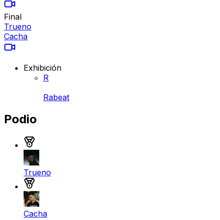
Final
Trueno
Cacha
Exhibición
R
Rabeat
Podio
Medalla de oro
Trueno
Medalla de plata
Cacha