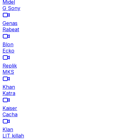
Midel
G Sony
Genas
Rabeat
Blon
Ecko
Replik
MKS
Khan
Katra
Kaiser
Cacha
Klan
LIT killah