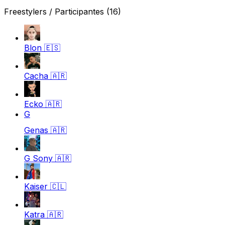
Freestylers / Participantes
(16)
Blon
🇪🇸
Cacha
🇦🇷
Ecko
🇦🇷
G
Genas
🇦🇷
G Sony
🇦🇷
Kaiser
🇨🇱
Katra
🇦🇷