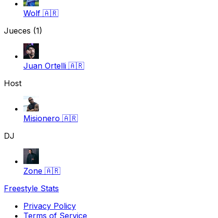
Wolf
🇦🇷
Jueces
(1)
Juan Ortelli
🇦🇷
Host
Misionero
🇦🇷
DJ
Zone
🇦🇷
Freestyle Stats
Privacy Policy
Terms of Service