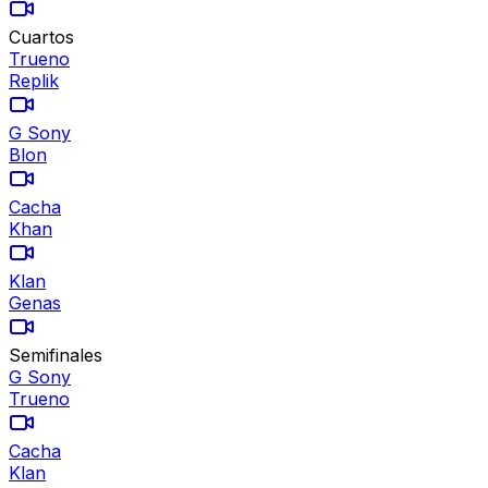
Cuartos
Trueno
Replik
G Sony
Blon
Cacha
Khan
Klan
Genas
Semifinales
G Sony
Trueno
Cacha
Klan