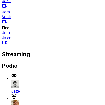
Jaze
Jota
Venti
Final
Jota
Jaze
Streaming
Podio
Medalla de oro
Jaze
Medalla de plata