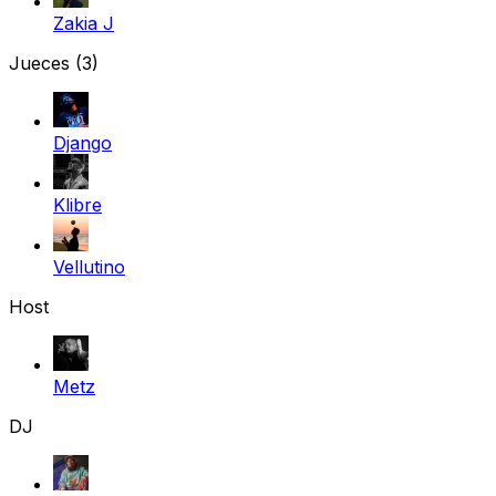
Zakia J
Jueces
(3)
Django
Klibre
Vellutino
Host
Metz
DJ