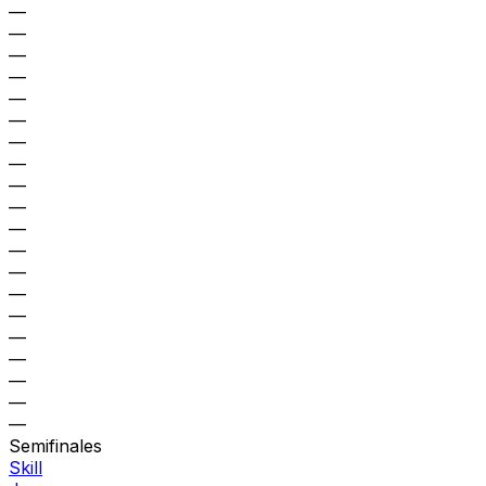
—
—
—
—
—
—
—
—
—
—
—
—
—
—
—
—
—
—
—
—
Semifinales
Skill