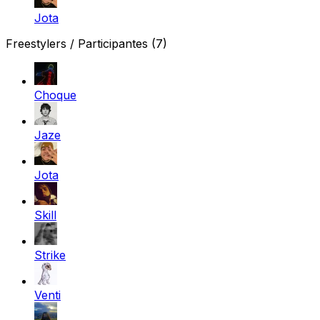
Jota
Freestylers / Participantes
(7)
Choque
Jaze
Jota
Skill
Strike
Venti