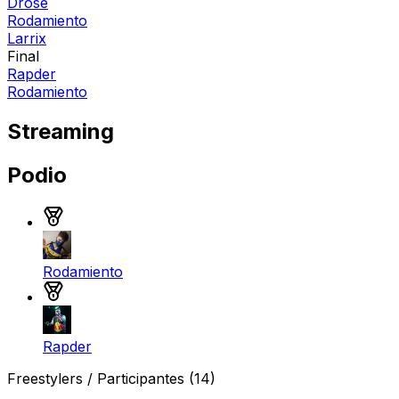
Drose
Rodamiento
Larrix
Final
Rapder
Rodamiento
Streaming
Podio
Medalla de oro
Rodamiento
Medalla de plata
Rapder
Freestylers / Participantes
(14)