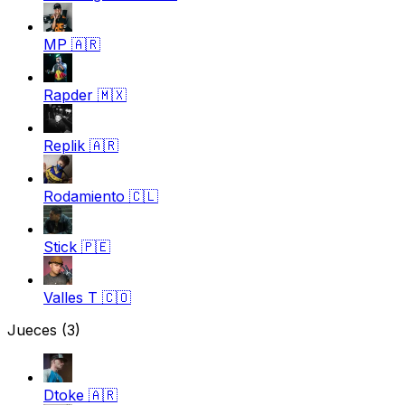
MP
🇦🇷
Rapder
🇲🇽
Replik
🇦🇷
Rodamiento
🇨🇱
Stick
🇵🇪
Valles T
🇨🇴
Jueces
(3)
Dtoke
🇦🇷