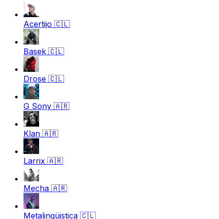
Acertijo
🇨🇱
Basek
🇨🇱
Drose
🇨🇱
G Sony
🇦🇷
Klan
🇦🇷
Larrix
🇦🇷
Mecha
🇦🇷
Metalingüistica
🇨🇱