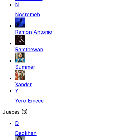
N
Nosremeh
Ramon Antonio
Ramthewan
Summer
Xander
Y
Yero Emece
Jueces
(3)
D
Deokhan