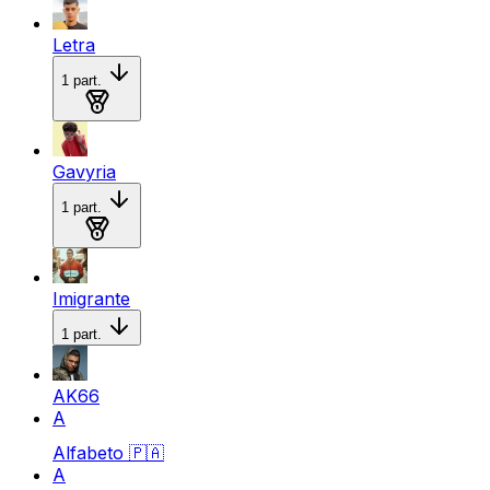
Letra
1
part.
Medalla de oro
Gavyria
1
part.
Medalla de plata
Imigrante
1
part.
AK66
A
Alfabeto
🇵🇦
A