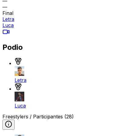
—
—
Final
Letra
Luca
Podio
Medalla de oro
Letra
Medalla de plata
Luca
Freestylers / Participantes
(28)