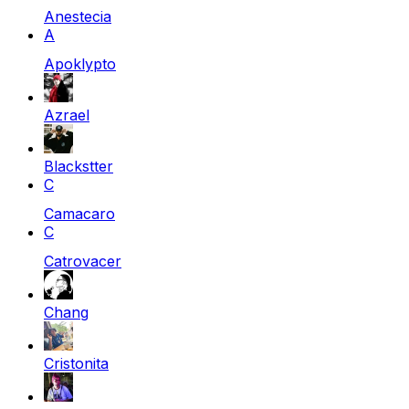
Anestecia
A
Apoklypto
Azrael
Blackstter
C
Camacaro
C
Catrovacer
Chang
Cristonita