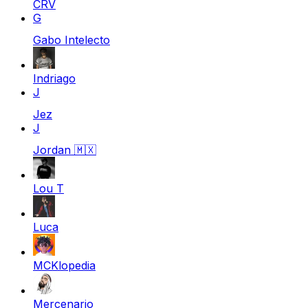
CRV
G
Gabo Intelecto
Indriago
J
Jez
J
Jordan
🇲🇽
Lou T
Luca
MCKlopedia
Mercenario