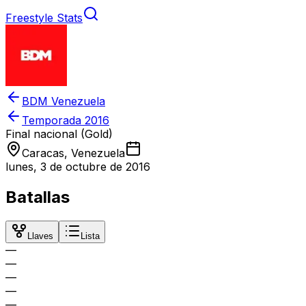
Freestyle Stats
BDM Venezuela
Temporada
2016
Final nacional (Gold)
Caracas, Venezuela
lunes, 3 de octubre de 2016
Batallas
Llaves
Lista
—
—
—
—
—