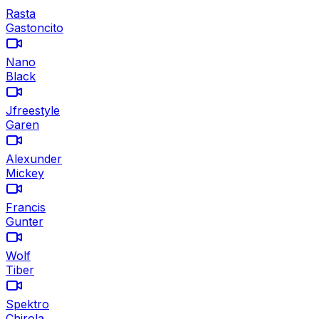
Rasta
Gastoncito
Nano
Black
Jfreestyle
Garen
Alexunder
Mickey
Francis
Gunter
Wolf
Tiber
Spektro
Chirola