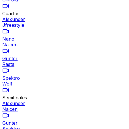
Cuartos
Alexunder
Jfreestyle
Nano
Naicen
Gunter
Rasta
Spektro
Wolf
Semifinales
Alexunder
Naicen
Gunter
Spektro