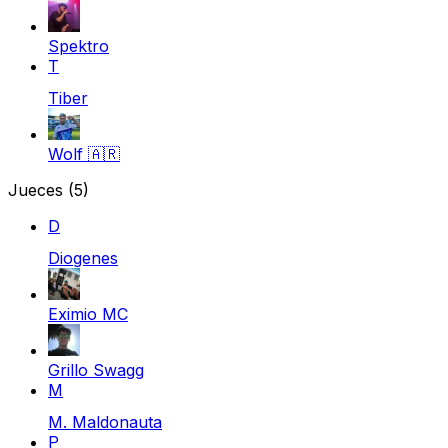
Spektro
T
Tiber
Wolf
🇦🇷
Jueces
(5)
D
Diogenes
Eximio MC
Grillo Swagg
M
M. Maldonauta
P