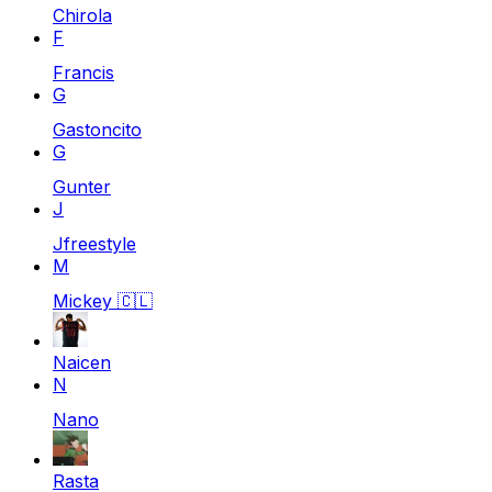
Chirola
F
Francis
G
Gastoncito
G
Gunter
J
Jfreestyle
M
Mickey
🇨🇱
Naicen
N
Nano
Rasta