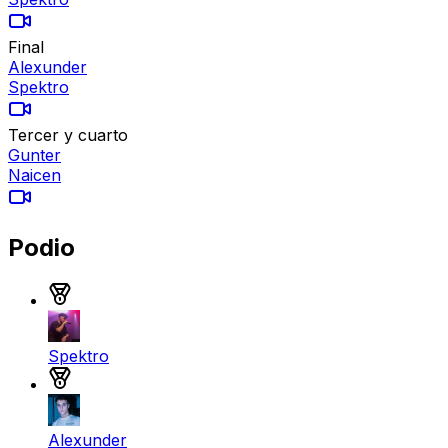
Final
Alexunder
Spektro
Tercer y cuarto
Gunter
Naicen
Podio
Medalla de oro
Spektro
Medalla de plata
Alexunder