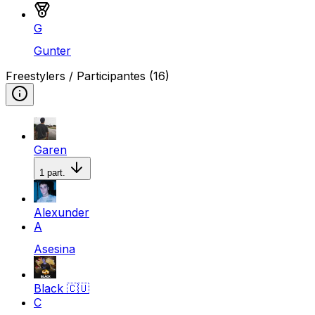
Medalla de bronce
G
Gunter
Freestylers / Participantes
(16)
Garen
1
part.
Alexunder
A
Asesina
Black
🇨🇺
C