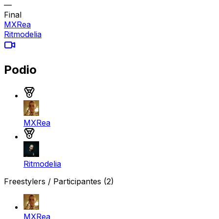
—
Final
MXRea
Ritmodelia
Podio
Medalla de oro
MXRea
Medalla de plata
Ritmodelia
Freestylers / Participantes
(2)
MXRea