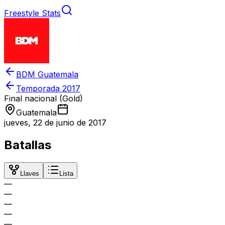
Freestyle Stats
BDM Guatemala
Temporada
2017
Final nacional (Gold)
Guatemala
jueves, 22 de junio de 2017
Batallas
Llaves
Lista
—
—
—
—
—