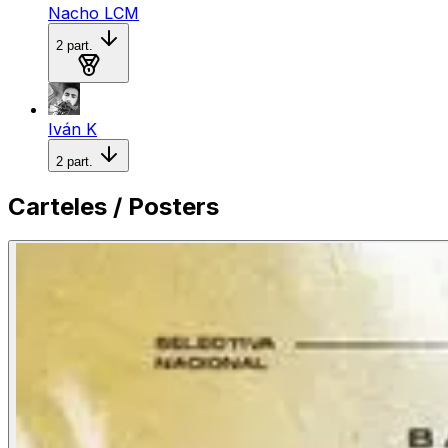
Nacho LCM
2
part.
Medalla de plata
Iván K
2
part.
Carteles / Posters