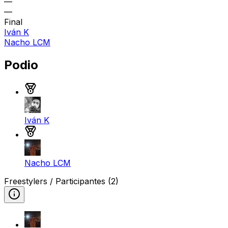
—
—
Final
Iván K
Nacho LCM
Podio
Medalla de oro
Iván K
Medalla de plata
Nacho LCM
Freestylers / Participantes
(2)