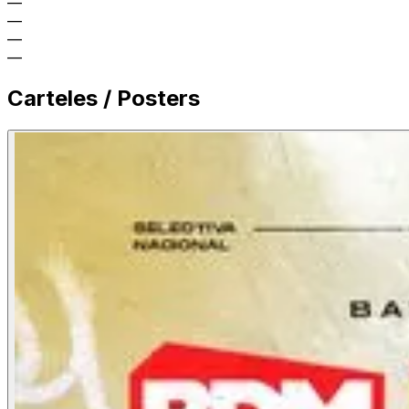
—
—
—
—
Carteles / Posters