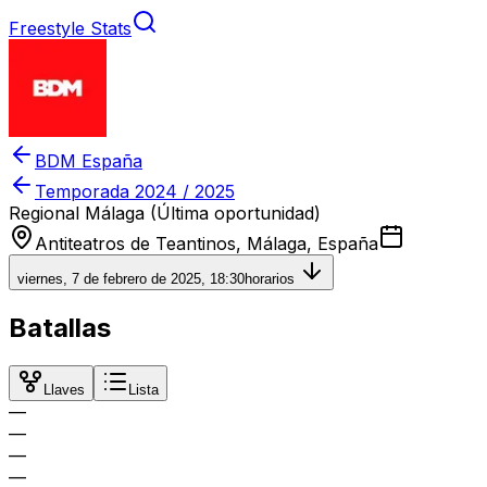
Freestyle Stats
BDM España
Temporada
2024 / 2025
Regional Málaga (Última oportunidad)
Antiteatros de Teantinos, Málaga, España
viernes, 7 de febrero de 2025, 18:30
horarios
Batallas
Llaves
Lista
—
—
—
—