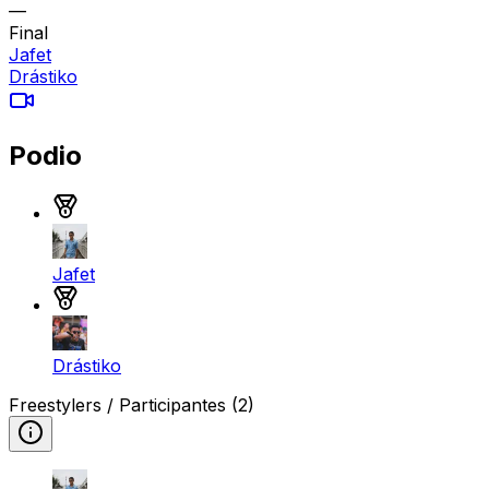
—
Final
Jafet
Drástiko
Podio
Medalla de oro
Jafet
Medalla de plata
Drástiko
Freestylers / Participantes
(2)