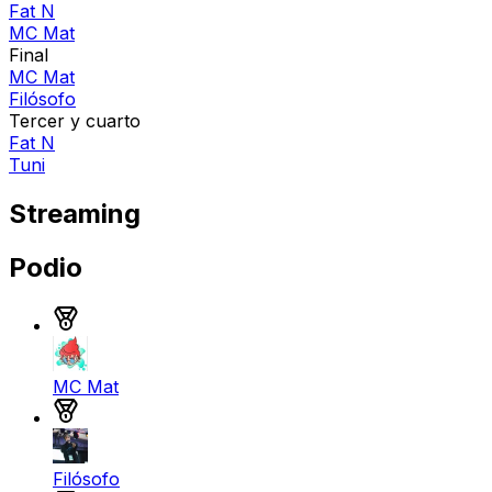
Fat N
MC Mat
Final
MC Mat
Filósofo
Tercer y cuarto
Fat N
Tuni
Streaming
Podio
Medalla de oro
MC Mat
Medalla de plata
Filósofo