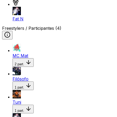
Medalla de bronce
Fat N
Freestylers / Participantes
(4)
MC Mat
2
part.
Filósofo
1
part.
Tuni
1
part.