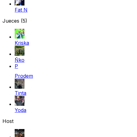
Fat N
Jueces
(5)
Kriska
Ñko
P
Prodem
Tinta
Yoda
Host