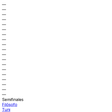
—
—
—
—
—
—
—
—
—
—
—
—
—
—
—
—
—
—
—
Semifinales
Filósofo
Tuni