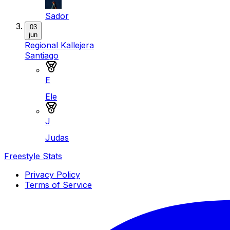
Sador
03
jun
Regional Kallejera
Santiago
Medalla de oro
E
Ele
Medalla de plata
J
Judas
Freestyle Stats
Privacy Policy
Terms of Service