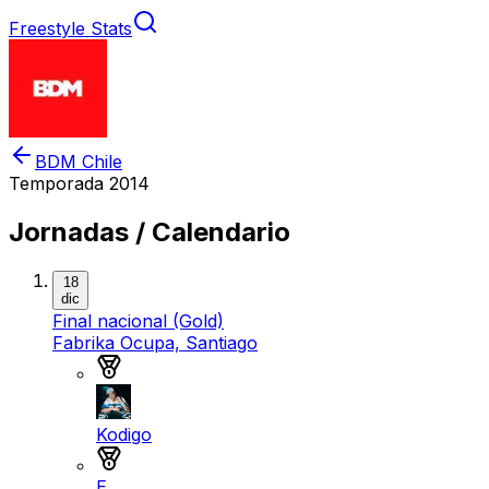
Freestyle Stats
BDM Chile
Temporada
2014
Jornadas / Calendario
18
dic
Final nacional (Gold)
Fabrika Ocupa, Santiago
Medalla de oro
Kodigo
Medalla de plata
E