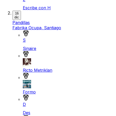
Escribe con H
16
dic
Pandillas
Fabrika Ocupa, Santiago
Medalla de oro
S
Sinaire
Medalla de oro
Ricto Metriklan
Medalla de oro
Formo
Medalla de oro
D
Des