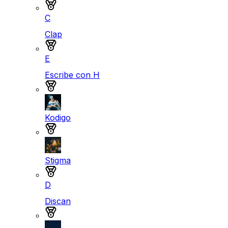
Medalla de oro
C
Clap
Medalla de plata
E
Escribe con H
Medalla de plata
Kodigo
Medalla de plata
Stigma
Medalla de plata
D
Discan
Medalla de plata