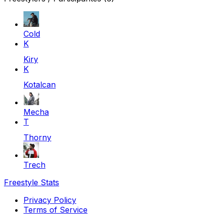
Cold
K
Kiry
K
Kotalcan
Mecha
T
Thorny
Trech
Freestyle Stats
Privacy Policy
Terms of Service