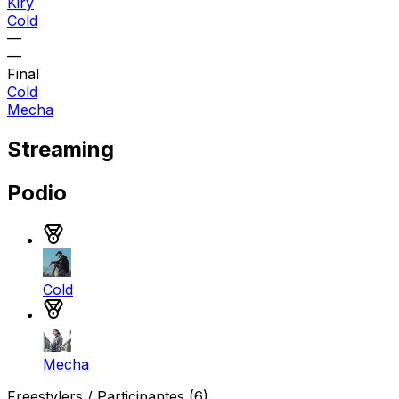
Kiry
Cold
—
—
Final
Cold
Mecha
Streaming
Podio
Medalla de plata
Cold
Medalla de plata
Mecha
Freestylers / Participantes
(6)