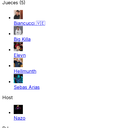
Jueces
(5)
Biancucci
🇻🇪
Big Killa
Elevn
Hellmunth
Sebas Arias
Host
Nazo