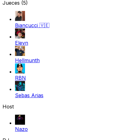
Jueces
(5)
Biancucci
🇻🇪
Elevn
Hellmunth
RBN
Sebas Arias
Host
Nazo