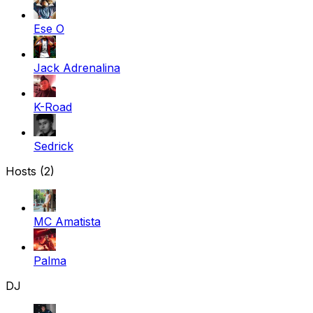
Ese O
Jack Adrenalina
K-Road
Sedrick
Hosts (2)
MC Amatista
Palma
DJ