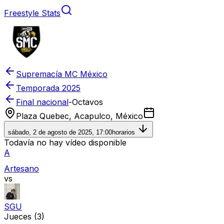
Freestyle Stats
Supremacía MC México
Temporada
2025
Final nacional
-
Octavos
Plaza Quebec, Acapulco, México
sábado, 2 de agosto de 2025, 17:00
horarios
Todavía no hay vídeo disponible
A
Artesano
vs
SGU
Jueces
(3)