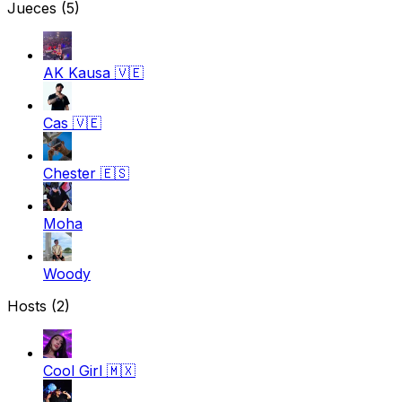
Jueces
(5)
AK Kausa
🇻🇪
Cas
🇻🇪
Chester
🇪🇸
Moha
Woody
Hosts (2)
Cool Girl
🇲🇽