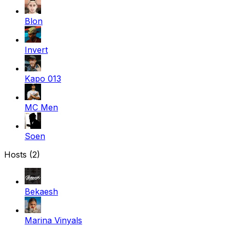
Blon
Invert
Kapo 013
MC Men
Soen
Hosts (2)
Bekaesh
Marina Vinyals