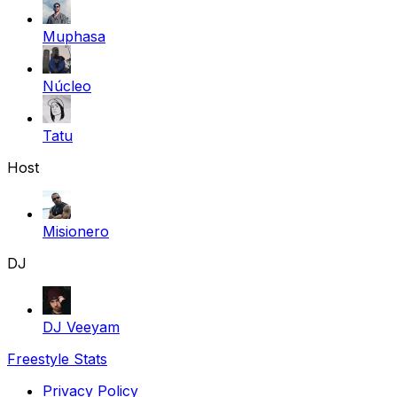
Muphasa
Núcleo
Tatu
Host
Misionero
DJ
DJ Veeyam
Freestyle Stats
Privacy Policy