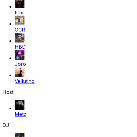
Fox
GCR
HBD
Joro
Vellutino
Host
Metz
DJ